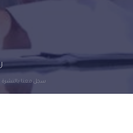
س
سجل معنا بالنشرة ال