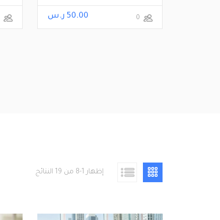
3 ر.س
50.00 ر.س
25
0
إظهار 1-8 من 19 النتائج