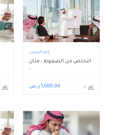
إدارة التدريب
التخلص من الضغوط – مثال
–
1,000.00 ر.س
273
0