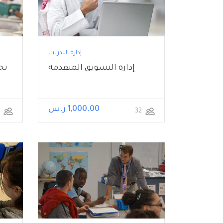
إدارة التدريب
إدارة التسويق المتقدمة
تحل
1,000.00 ر.س
26
32